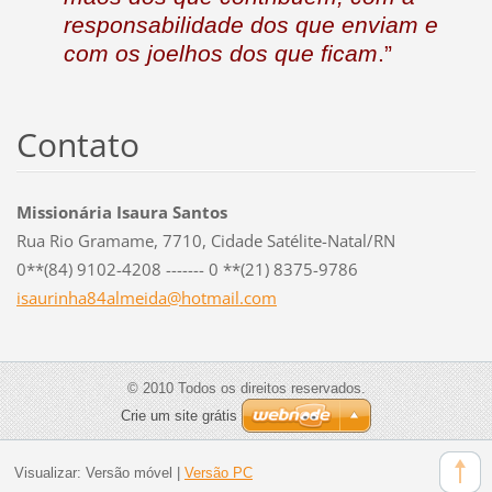
responsabilidade dos que enviam e
com os joelhos dos que ficam
.”
Contato
Missionária Isaura Santos
Rua Rio Gramame, 7710, Cidade Satélite-Natal/RN
0**(84) 9102-4208 ------- 0 **(21) 8375-9786
isaurinh
a84almei
da@hotma
il.com
© 2010 Todos os direitos reservados.
Crie um site grátis
Visualizar:
Versão móvel
|
Versão PC